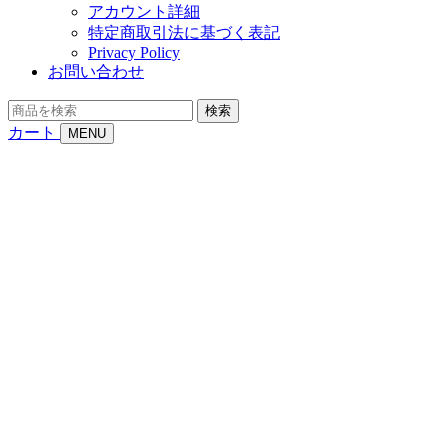
アカウント詳細
特定商取引法に基づく表記
Privacy Policy
お問い合わせ
商
検索
品
カート
MENU
を
検
索