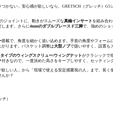
つかない」安心感が欲しいなら、GRETSCH（グレッチ）G
のジョイントに、動きがスムーズな
真鍮インサート
を組み合わ
定します。さらに
4mmのダブルブレースド三脚
で、強めのショ
ー
搭載で、角度を細かく追い込めます。手首の角度やフォームに
上がります。バスケット調整は
大型ノブ
で扱いやすく、設置も
ドタイプのウィングスクリュー/ウィングナット
がクラシックで
ク
付きなので、一度決めた高さをキープしやすく、セッティン
が欲しい人」から「現場で使える安定感重視の人」まで、長く使
せんか？
ッチ）