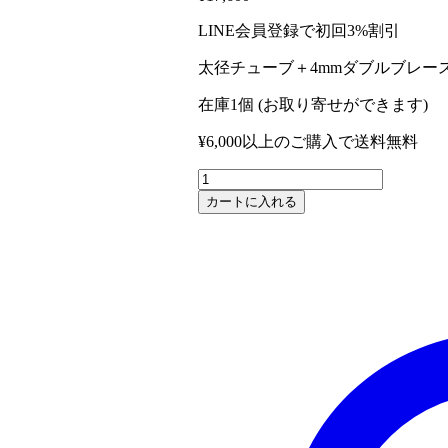
LINE会員登録で初回3%割引
太径チューブ＋4mmダブルブレ
在庫1個 (お取り寄せができます)
¥6,000以上のご購入で送料無料
GRETSCH
G5
カートに入れる
GRG5SS
安
定
感
抜
群
ス
ネ
ア
ス
タ
ン