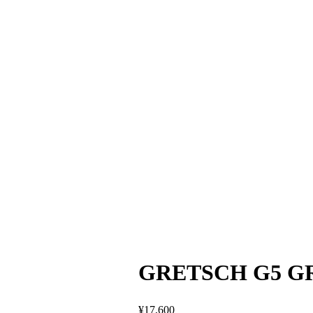
GRETSCH G5
¥
17,600