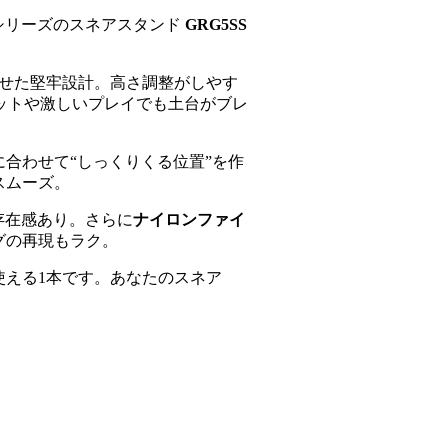
5シリーズのスネアスタンド
GRG5SS
せた堅牢設計。高さ調整がしやす
ットや激しいプレイでも土台がブレ
合わせて“しっくりくる位置”を作
スムーズ。
存在感あり。さらに
ナイロンファイ
グの再現もラク。
える1本です。あなたのスネア