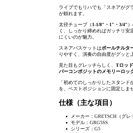
ライブでもリハでも「スネアがグラ
が頼れます。
太径チューブ（
1-1/8″・1″・3/4″
）
く、しっかり締めればガッチリ安
にくいのが魅力。
スネアバスケットは
ボールチルタ
りやすく、演奏の自由度がグッと
見た目もグレッチらしく、
Tロッ
バーコンポジットのメモリーロッ
「初めてのしっかりしたスタンド
を、ベストポジションに固定しま
仕様（主な項目）
メーカー：GRETSCH（グレ
モデル：GRG5SS
シリーズ：G5