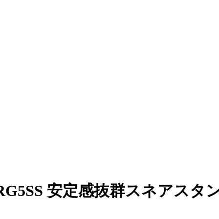
 GRG5SS 安定感抜群スネアスタ