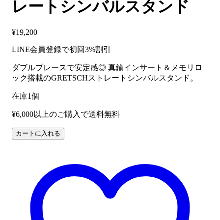
レートシンバルスタンド
¥
19,200
LINE会員登録で初回3%割引
ダブルブレースで安定感◎ 真鍮インサート＆メモリロ
ック搭載のGRETSCHストレートシンバルスタンド。
在庫1個
¥6,000以上のご購入で送料無料
GRETSCH
カートに入れる
GRG5CS
ス
ト
レ
ー
ト
シ
ン