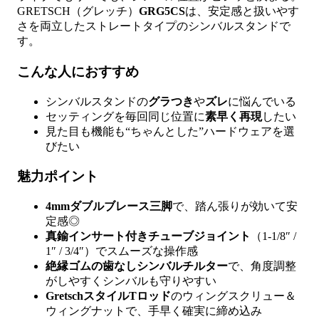
GRETSCH（グレッチ）
GRG5CS
は、安定感と扱いやす
さを両立したストレートタイプのシンバルスタンドで
す。
こんな人におすすめ
シンバルスタンドの
グラつき
や
ズレ
に悩んでいる
セッティングを毎回同じ位置に
素早く再現
したい
見た目も機能も“ちゃんとした”ハードウェアを選
びたい
魅力ポイント
4mmダブルブレース三脚
で、踏ん張りが効いて安
定感◎
真鍮インサート付きチューブジョイント
（1-1/8″ /
1″ / 3/4″）でスムーズな操作感
絶縁ゴムの歯なしシンバルチルター
で、角度調整
がしやすくシンバルも守りやすい
GretschスタイルTロッド
のウィングスクリュー＆
ウィングナットで、手早く確実に締め込み