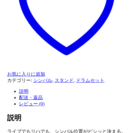
バ
ル
ス
タ
ン
ド
個
お気に入りに追加
カテゴリー:
シンバル
,
スタンド
,
ドラムセット
説明
配送・返品
レビュー (0)
説明
ライブでもリハでも、シンバル位置がビシッと決まる。