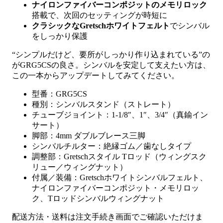
ナイロンファイバーコンポジットのメモリロック
搭載で、次回のセッティングが時短に
クラシックなGretschホワイトフェルト
でシンバル
をしっかり保護
“シンプルだけど、要所がしっかり作り込まれている”の
がGRG5CSの良さ。シンバルを安定して支えたい方は、
この一本からアップデートしてみてください。
型番：GRG5CS
種別：シンバルスタンド（ストレート）
チューブジョイント：1-1/8″、1″、3/4″（真鍮イン
サート）
脚部：4mm ダブルブレース三脚
シンバルチルター：絶縁ゴム／歯なしタイプ
調整部：Gretschスタイル Tロッド（ウィングスク
リュー／ウィングナット）
付属／装備：Gretschホワイトシンバルフェルト、
ナイロンファイバーコンポジット・メモリロッ
ク、Tロッドシンバルウィングナット
配送方法・送料は注文手続き画面でご確認いただけま