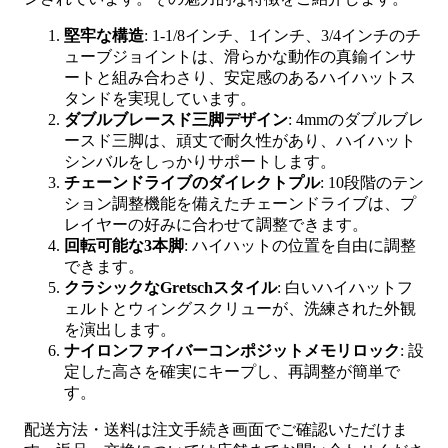
堅牢な構造
: 1-1/8インチ、1インチ、3/4インチのチ
ューブジョイントは、滑らかな動作の真鍮インサ
ートと組み合わさり、安定感のあるハイハットス
タンドを実現しています。
ダブルブレースド三脚デザイン
: 4mmのダブルブレ
ースド三脚は、頑丈で耐久性があり、ハイハット
シンバルをしっかりサポートします。
チェーンドライブのダイレクトプル
: 10段階のテン
ション調整機能を備えたチェーンドライブは、プ
レイヤーの好みに合わせて調整できます。
回転可能な3本脚
: ハイハットの位置を自由に調整
できます。
クラシックなGretschスタイル
: 白いハイハットフ
ェルトとウィングスクリューが、洗練された外観
を演出します。
ナイロンファイバーコンポジットメモリロック
: 設
定した高さを確実にキープし、再調整が簡単で
す。
配送方法・送料は注文手続き画面でご確認いただけま