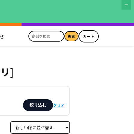
す
せ
カート
検索
商
品
を
検
リ]
索
クリア
絞り込む