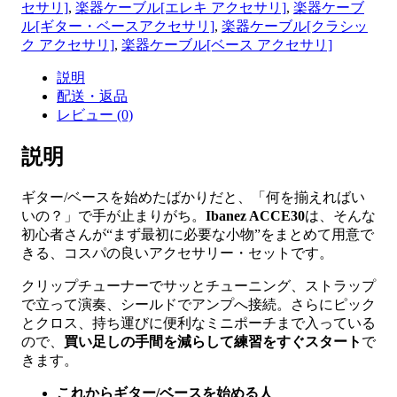
セサリ]
,
楽器ケーブル[エレキ アクセサリ]
,
楽器ケーブ
ル[ギター・ベースアクセサリ]
,
楽器ケーブル[クラシッ
ク アクセサリ]
,
楽器ケーブル[ベース アクセサリ]
説明
配送・返品
レビュー (0)
説明
ギター/ベースを始めたばかりだと、「何を揃えればい
いの？」で手が止まりがち。
Ibanez ACCE30
は、そんな
初心者さんが“まず最初に必要な小物”をまとめて用意で
きる、コスパの良いアクセサリー・セットです。
クリップチューナーでサッとチューニング、ストラップ
で立って演奏、シールドでアンプへ接続。さらにピック
とクロス、持ち運びに便利なミニポーチまで入っている
ので、
買い足しの手間を減らして練習をすぐスタート
で
きます。
これからギター/ベースを始める人