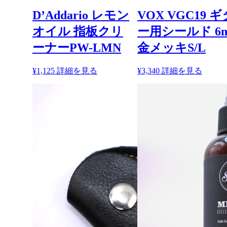
D’Addario レモン
VOX VGC19 ギ
オイル 指板クリ
ー用シールド 6
ーナーPW-LMN
金メッキS/L
¥
1,125
詳細を見る
¥
3,340
詳細を見る