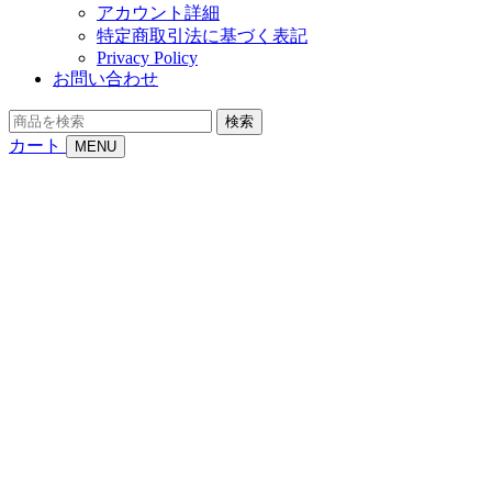
アカウント詳細
特定商取引法に基づく表記
Privacy Policy
お問い合わせ
商
検索
品
カート
MENU
を
検
索