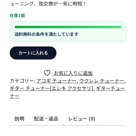
ューニング、弦交換が一気に時短！
在庫1個
送料無料の条件を満たしています
RevoL
カートに入れる
RT1
電
動
お気に入りに追加
ギ
カテゴリー:
アコギ チューナー
,
ウクレレ チューナー
,
タ
ギター チューナー[エレキ アクセサリ]
,
ギターチュー
ー
ナー
チ
ュ
ー
説明
配送・返品
レビュー (0)
ナ
ー