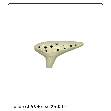
ま
す。
オ
プ
シ
ョ
ン
は
商
品
ペ
ー
ジ
か
ら
選
択
で
POPOLO オカリナ S-SC アイボリー