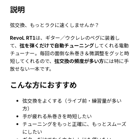
｜
説明
秒
速
弦交換、もっとラクに速くしませんか？
チ
ュ
RevoL RT1
は、ギター／ウクレレのペグに装着し
ー
て、
弦を弾くだけで自動チューニング
してくれる電動
ニ
チューナー。毎回の面倒な糸巻き＆微調整をグッと時
ン
短してくれるので、
弦交換の頻度が多い方
には特に手
グ
放せない一本です。
個
こんな方におすすめ
弦交換をよくする（ライブ前・練習量が多い
方）
手が疲れる糸巻きを時短したい
チューニングをもっと正確に、もっとスムーズ
にしたい