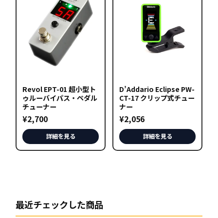
の
商
品
に
は
複
数
の
Revol EPT-01 超小型ト
D’Addario Eclipse PW-
ゥルーバイパス・ペダル
バ
CT-17 クリップ式チュー
チューナー
ナー
リ
¥
2,700
¥
2,056
エ
ー
詳細を見る
詳細を見る
シ
ョ
ン
が
あ
最近チェックした商品
り