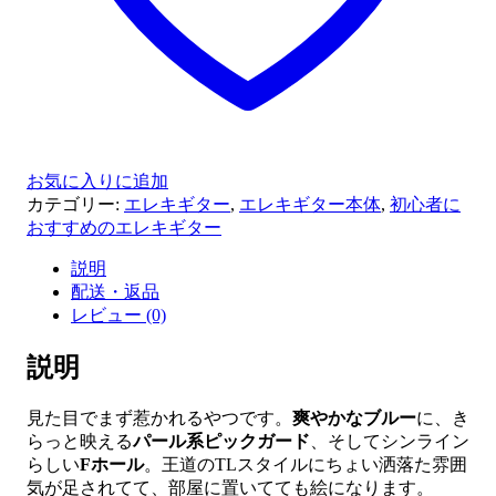
プ
エ
レ
キ
ギ
タ
ー
お気に入りに追加
セ
カテゴリー:
エレキギター
,
エレキギター本体
,
初心者に
ミ
おすすめのエレキギター
ホ
ロ
説明
ウ
配送・返品
／
レビュー (0)
F
ホ
説明
ー
ル
個
見た目でまず惹かれるやつです。
爽やかなブルー
に、き
らっと映える
パール系ピックガード
、そしてシンライン
らしい
Fホール
。王道のTLスタイルにちょい洒落た雰囲
気が足されてて、部屋に置いてても絵になります。