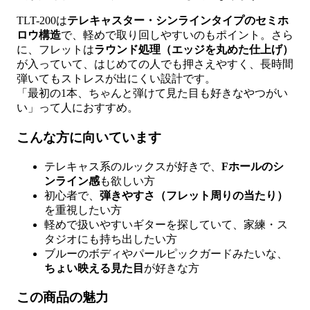
TLT-200は
テレキャスター・シンラインタイプのセミホ
ロウ構造
で、軽めで取り回しやすいのもポイント。さら
に、フレットは
ラウンド処理（エッジを丸めた仕上げ）
が入っていて、はじめての人でも押さえやすく、長時間
弾いてもストレスが出にくい設計です。
「最初の1本、ちゃんと弾けて見た目も好きなやつがい
い」って人におすすめ。
こんな方に向いています
テレキャス系のルックスが好きで、
Fホールのシ
ンライン感
も欲しい方
初心者で、
弾きやすさ（フレット周りの当たり）
を重視したい方
軽めで扱いやすいギターを探していて、家練・ス
タジオにも持ち出したい方
ブルーのボディやパールピックガードみたいな、
ちょい映える見た目
が好きな方
この商品の魅力