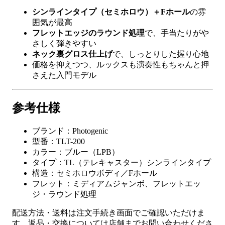
シンラインタイプ（セミホロウ）＋Fホール
の雰
囲気が最高
フレットエッジのラウンド処理
で、手当たりがや
さしく弾きやすい
ネック裏グロス仕上げ
で、しっとりした握り心地
価格を抑えつつ、ルックスも演奏性もちゃんと押
さえた入門モデル
参考仕様
ブランド：Photogenic
型番：TLT-200
カラー：ブルー（LPB）
タイプ：TL（テレキャスター）シンラインタイプ
構造：セミホロウボディ／Fホール
フレット：ミディアムジャンボ、フレットエッ
ジ・ラウンド処理
配送方法・送料は注文手続き画面でご確認いただけま
す。返品・交換については店舗までお問い合わせくださ