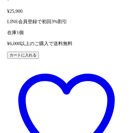
¥
25,900
LINE会員登録で初回3%割引
在庫1個
¥6,000以上のご購入で送料無料
Photogenic
カートに入れる
TLT-
200
ブ
ル
ー
（LPB）
シ
ン
ラ
イ
ン
タ
イ