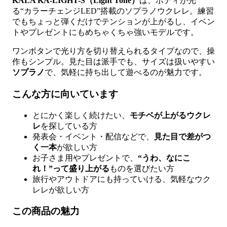
KALA KA-LIGHT-S（Light Tone）
は、ボディが光
る“カラーチェンジLED”搭載のソプラノウクレレ。練習
でもちょっと弾くだけでテンションが上がるし、イベン
トやプレゼントにもめちゃくちゃ強いモデルです。
ワンボタンで光り方を切り替えられるタイプなので、操
作もシンプル。見た目は派手でも、サイズは扱いやすい
ソプラノ
で、気軽に持ち出して遊べるのが魅力です。
こんな方に向いています
とにかく楽しく続けたい、
モチベが上がるウクレ
レ
を探している方
発表会・イベント・配信などで、
見た目で差がつ
く一本
が欲しい方
お子さま用やプレゼントで、
“うわ、なにこ
れ！”って盛り上がる
ものを選びたい方
旅行やアウトドアにも持っていける、気軽なウク
レレが欲しい方
この商品の魅力