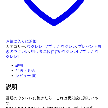
レ
（カ
ラ
ー
切
替
LED
搭
お気に入りに追加
載）
カテゴリー:
ウクレレ
,
ソプラノ ウクレレ
,
プレゼント向
個
きのウクレレ
,
初心者におすすめウクレレ[ソプラノ ウ
クレレ]
説明
配送・返品
レビュー (0)
説明
普通のウクレレに飽きたら、これは反則級に楽しいや
つ。