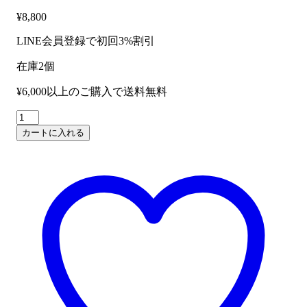
¥
8,800
LINE会員登録で初回3%割引
在庫2個
¥6,000以上のご購入で送料無料
KALA
KA-
カートに入れる
LIGHT-
S
Light
Tone
光
る
ソ
プ
ラ
ノ
ウ
ク
レ