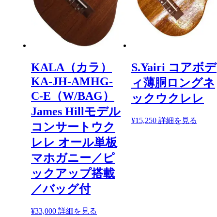
KALA（カラ）
S.Yairi コアボデ
KA-JH-AMHG-
ィ薄胴ロングネ
C-E（W/BAG）
ックウクレレ
James Hillモデル
¥
15,250
詳細を見る
コンサートウク
レレ オール単板
マホガニー／ピ
ックアップ搭載
／バッグ付
¥
33,000
詳細を見る