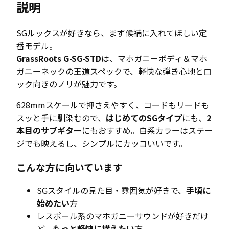
説明
プ
エ
SGルックスが好きなら、まず候補に入れてほしい定
レ
番モデル。
キ
GrassRoots G-SG-STD
は、マホガニーボディ＆マホ
ギ
ガニーネックの王道スペックで、軽快な弾き心地とロ
タ
ック向きのノリが魅力です。
ー
個
628mmスケールで押さえやすく、コードもリードも
スッと手に馴染むので、
はじめてのSGタイプ
にも、
2
本目のサブギター
にもおすすめ。白系カラーはステー
ジでも映えるし、シンプルにカッコいいです。
こんな方に向いています
SGスタイルの見た目・雰囲気が好きで、
手頃に
始めたい
方
レスポール系のマホガニーサウンドが好きだけ
ど、
もっと軽快に構えたい
方