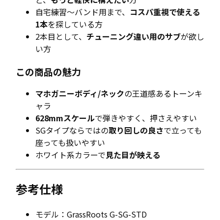
自宅練習〜バンド用まで、
コスパ重視で使える
1本
を探している方
2本目として、
チューニング違い用のサブ
が欲し
い方
この商品の魅力
マホガニーボディ/ネック
の王道感あるトーンキ
ャラ
628mmスケール
で弾きやすく、押さえやすい
SGタイプならではの
取り回しの良さ
で立っても
座っても扱いやすい
ホワイト系カラーで
見た目が映える
参考仕様
モデル：GrassRoots G-SG-STD