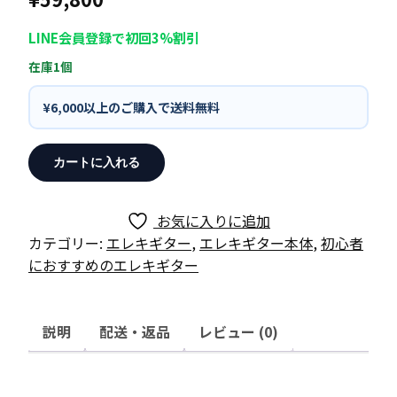
LINE会員登録で初回3%割引
在庫1個
¥6,000以上のご購入で送料無料
GrassRoots
カートに入れる
G-
SG-
STD
お気に入りに追加
/
カテゴリー:
エレキギター
,
エレキギター本体
,
初心者
WH（ホ
におすすめのエレキギター
ワ
イ
ト）
説明
配送・返品
レビュー (0)
SG
タ
イ