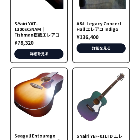
S.Yairi YAT-
A&L Legacy Concert
1300EC/NAM｜
Hall エレアコ Indigo
Fishman搭載エレアコ
¥
136,400
¥
78,320
詳細を見る
詳細を見る
こ
の
商
品
に
は
複
数
の
Seagull Entourage
S.Yairi YEF-01LTD エレ