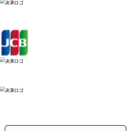
商
品
ペ
ー
ジ
か
ら
選
択
で
き
ま
す