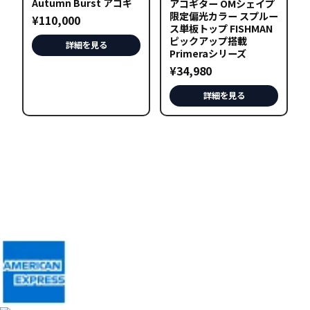
Autumn Burst アコギ
バ
アコギター OMシェイプ
限定偏光カラー スプルー
¥
110,000
リ
ス単板トップ FISHMAN
エ
ピックアップ搭載
詳細を見る
Primeraシリーズ
ー
¥
34,980
シ
ョ
詳細を見る
ン
が
あ
り
ま
す。
オ
プ
シ
ョ
ン
は