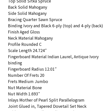
Top Solid Sitka Spruce
Back Solid Mahogany
Side Solid Mahogany
Bracing Quarter Sawn Spruce
Binding Ivory and Black 6-ply (top) and 4-ply (back)
Finish Aged Gloss
Neck Material Mahogany
Profile Rounded C
Scale Length 24.724″
Fingerboard Material Indian Laurel, Antique Ivory
binding
Fingerboard Radius 12.01″
Number Of Frets 20
Frets Medium Jumbo
Nut Material Bone
Nut Width 1.693″
Inlays Mother of Pearl Split Parallelogram
Joint Glued in, Tapered Dovetail Set Neck