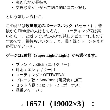
弾き心地が長持ち
交換頻度が下がって結果的にコスパ良し
という嬉しい流れに。
この商品は
数量限定のボーナスパック（3セット）
。普
段からElixir派の人はもちろん、「コーティング弦は高
いから…」と迷っていた人の“お試しデビュー”にもおす
すめです。気持ちいいタッチと、長く続くトーンをまと
め買いでどうぞ。
ゲージは2種類（Super Light / Light）から選べます。
ブランド：Elixir（エリクサー）
対応：エレキギター用
コーティング：OPTIWEB®
プレーン弦：Anti-Rust（耐腐食）加工
セット内容：3セット（2+1ボーナス）
品番／ゲージ：
16571（19002×3）：