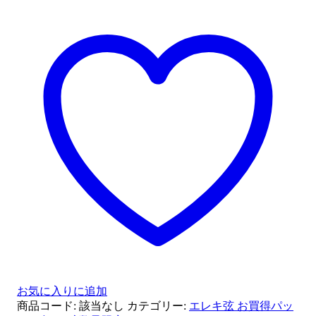
レ
キ
弦
3
セ
ッ
ト
お
得
パ
ッ
ク
個
お気に入りに追加
商品コード:
該当なし
カテゴリー:
エレキ弦 お買得パッ