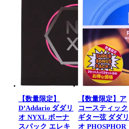
複
の
数
バ
の
リ
バ
エ
リ
ー
エ
シ
ー
ョ
シ
ン
ョ
が
ン
あ
が
り
あ
ま
り
す。
ま
オ
す。
プ
オ
シ
【数量限定】
【数量限定】ア
プ
ョ
シ
ン
D’Addario ダダリ
コースティック
ョ
は
ン
オ NYXL ボーナ
ギター弦 ダダ
商
は
品
スパック エレキ
オ PHOSPHOR
商