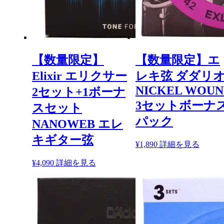
【数量限定】
【数量限定】エ
Elixir エリクサー
レキ弦 ダダリ
NICKEL WOUN
2セット+1ボーナ
3セットボーナ
スセット
パック
NANOWEB エレ
キギター弦
こ
¥
1,890
詳細を見る
の
こ
¥
4,090
詳細を見る
商
の
品
商
に
品
は
に
複
は
数