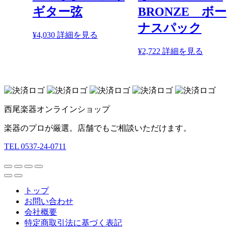
ペ
品
ギター弦
BRONZE ボー
ー
ペ
ジ
ナスパック
ー
か
こ
¥
4,030
詳細を見る
ジ
ら
の
こ
¥
2,722
詳細を見る
か
選
商
の
ら
択
品
商
選
で
に
品
択
き
は
に
で
ま
複
は
き
す
西尾楽器オンラインショップ
数
複
ま
の
数
す
楽器のプロが厳選。店舗でもご相談いただけます。
バ
の
リ
TEL 0537-24-0711
バ
エ
リ
ー
エ
シ
ー
ョ
シ
トップ
ン
ョ
お問い合わせ
が
ン
会社概要
あ
が
特定商取引法に基づく表記
り