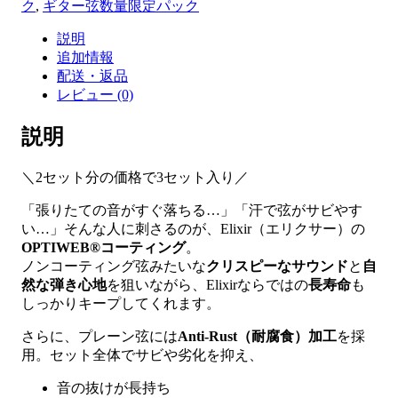
ク
,
ギター弦数量限定パック
説明
追加情報
配送・返品
レビュー (0)
説明
＼2セット分の価格で3セット入り／
「張りたての音がすぐ落ちる…」「汗で弦がサビやす
い…」そんな人に刺さるのが、Elixir（エリクサー）の
OPTIWEB®コーティング
。
ノンコーティング弦みたいな
クリスピーなサウンド
と
自
然な弾き心地
を狙いながら、Elixirならではの
長寿命
も
しっかりキープしてくれます。
さらに、プレーン弦には
Anti-Rust（耐腐食）加工
を採
用。セット全体でサビや劣化を抑え、
音の抜けが長持ち