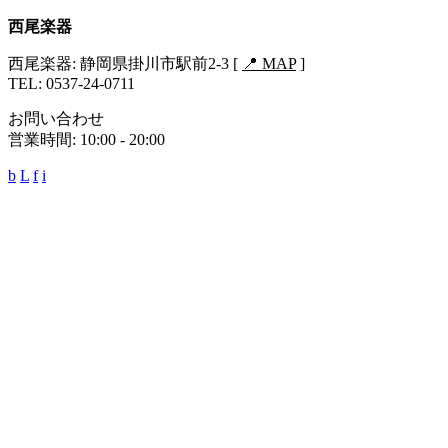
あ
ま
西尾楽器
り
す。
ま
オ
西尾楽器: 静岡県掛川市駅前2-3 [
📍 MAP
]
す。
プ
TEL: 0537-24-0711
オ
シ
プ
お問い合わせ
ョ
シ
営業時間: 10:00 - 20:00
ン
ョ
は
b
L
f
i
ン
商
は
品
商
ペ
品
ー
ペ
ジ
ー
か
ジ
ら
か
選
ら
択
選
で
択
き
で
ま
き
す