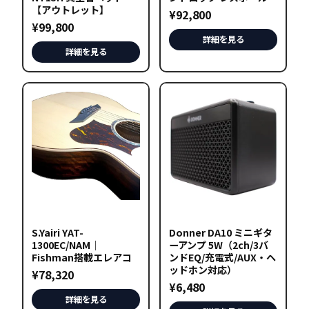
【アウトレット】
¥
92,800
¥
99,800
詳細を見る
詳細を見る
S.Yairi YAT-
Donner DA10 ミニギタ
1300EC/NAM｜
ーアンプ 5W（2ch/3バ
Fishman搭載エレアコ
ンドEQ/充電式/AUX・ヘ
ッドホン対応）
¥
78,320
¥
6,480
詳細を見る