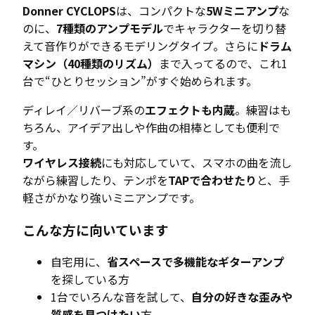
Donner CYCLOPS
は、コンパクトな
5Wミニアンプ
な
のに、
7種類のアンプモデル
でキャラクターを切り替
えて音作りができるモデリングタイプ。さらに
ドラム
マシン（40種類のリズム）
まで入ってるので、これ1
台で“ひとりセッション”がすぐ始められます。
ディレイ／リバーブ系の
エフェクトも内蔵
。練習はも
ちろん、アイデア出しや作曲の相棒としても便利で
す。
ワイヤレス接続
にも対応していて、スマホの曲を流し
ながら練習したり、テンポを
TAPで合わせたり
と、手
軽さがかなり強いミニアンプです。
こんな方に向いています
自宅用に、
省スペースで多機能なギターアンプ
を探している方
1台でいろんな音を試して、
自分の好きな歪みや
質感を見つけたい
方