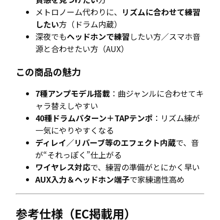
メトロノーム代わりに、
リズムに合わせて練習
したい
方（ドラム内蔵）
深夜でも
ヘッドホンで練習
したい方／スマホ音
源と合わせたい方（AUX）
この商品の魅力
7種アンプモデル搭載
：曲ジャンルに合わせてキ
ャラ替えしやすい
40種ドラムパターン＋TAPテンポ
：リズム練が
一気にやりやすくなる
ディレイ／リバーブ等のエフェクト内蔵
で、音
が“それっぽく”仕上がる
ワイヤレス対応
で、練習の準備がとにかく早い
AUX入力＆ヘッドホン端子
で家練適性高め
参考仕様（EC掲載用）