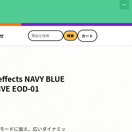
す
せ
カート
検索
商
品
を
検
索
fects NAVY BLUE
VE EOD-01
イブモードに加え、広いダイナミッ