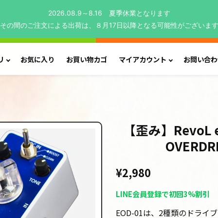
2026.08.9～8.16 夏季休業となります
その間のご注文による出荷は、８月17日以降となる可能性がございま
リ
お気に入り
お買い物カゴ
マイアカウント
お問い合わ
【歪み】RevoL ef
OVERDRI
¥
2,980
LINE会員登録で初回3%割引
EOD-01は、2種類のドラ