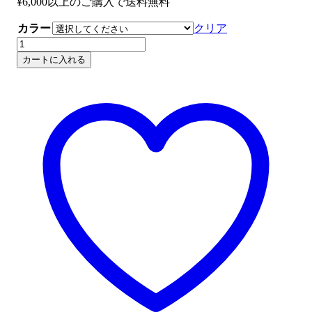
¥6,000以上のご購入で送料無料
カラー
クリア
ベ
ー
カートに入れる
ス
Ibanez
GSR280QA
初
心
者
用
ア
ク
セ
サ
リ
付
き
個