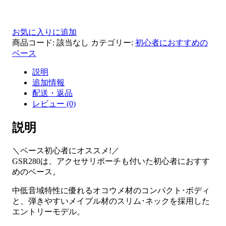
お気に入りに追加
商品コード:
該当なし
カテゴリー:
初心者におすすめの
ベース
説明
追加情報
配送・返品
レビュー (0)
説明
＼ベース初心者にオススメ!／
GSR280は、アクセサリポーチも付いた初心者におすす
めのベース。
中低音域特性に優れるオコウメ材のコンパクト･ボディ
と、弾きやすいメイプル材のスリム･ネックを採用した
エントリーモデル。