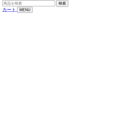
商
検索
品
カート
MENU
を
検
索