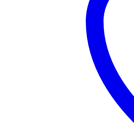
ミ
ー
RCG-
1
個