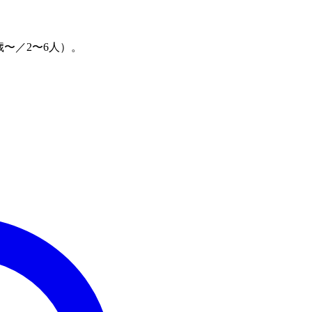
〜／2〜6人）。