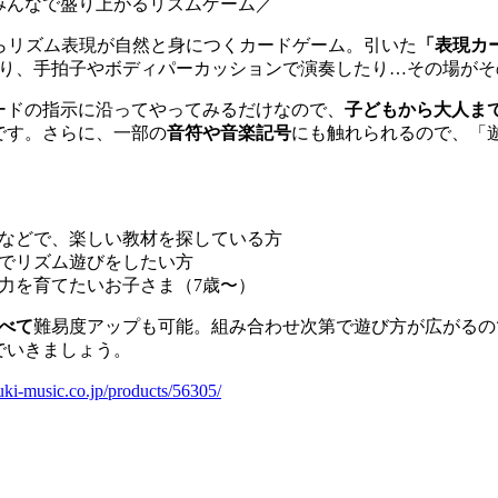
みんなで盛り上がるリズムゲーム／
らリズム表現が自然と身につくカードゲーム。引いた
「表現カ
たり、手拍子やボディパーカッションで演奏したり…その場がそ
ードの指示に沿ってやってみるだけなので、
子どもから大人ま
です。さらに、一部の
音符や音楽記号
にも触れられるので、「
などで、楽しい教材を探している方
でリズム遊びをしたい方
力を育てたいお子さま（7歳〜）
べて
難易度アップも可能。組み合わせ次第で遊び方が広がるの
でいきましょう。
uki-music.co.jp/products/56305/