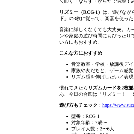
＼叩く・ならす・からだで表現！
リズミー（RCG-1）
は、遊びなが
ド」
の3枚に従って、楽器を使っ
音楽に詳しくなくても大丈夫。カ
ンや家庭の遊び時間にもぴったり
い方にもおすすめ。
こんな方におすすめ
音楽教室・学校・放課後デイ
家族や友だちと、ゲーム感覚
リズム感を伸ばしたい／表現
慣れてきたら
リズムカードを2枚並
あ、今日の合図は「リズミー！」
遊び方もチェック
：
https://www.suz
型番：RCG-1
対象年齢：7歳〜
プレイ人数：2〜6人