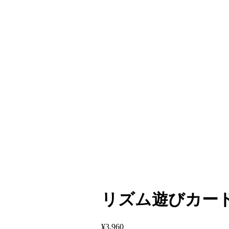
リズム遊びカードゲ
¥
3,960