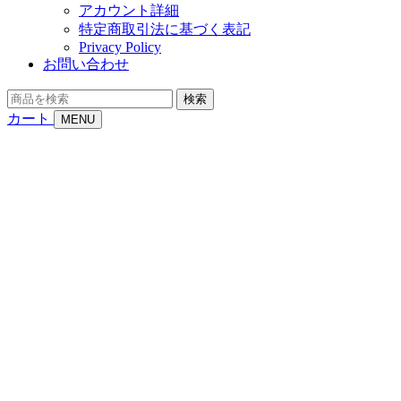
アカウント詳細
特定商取引法に基づく表記
Privacy Policy
お問い合わせ
商
検索
品
カート
MENU
を
検
索