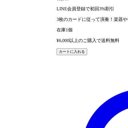
LINE会員登録で初回3%割引
3枚のカードに従って演奏！楽器や
在庫1個
¥6,000以上のご購入で送料無料
リ
カートに入れる
ズ
ム
遊
び
カ
ー
ド
ゲ
ー
ム
リ
ズ