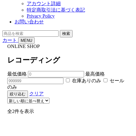
アカウント詳細
特定商取引法に基づく表記
Privacy Policy
お問い合わせ
商
検索
品
カート
MENU
を
ONLINE SHOP
検
索
レコーディング
最低価格
最高価格
在庫ありのみ
セール
のみ
クリア
絞り込む
新
全2件を表示
し
い
順