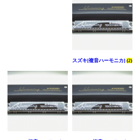
順
スズキ[複音ハーモニカ]
(2)