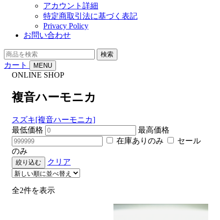
アカウント詳細
特定商取引法に基づく表記
Privacy Policy
お問い合わせ
商
検索
品
カート
MENU
を
ONLINE SHOP
検
索
複音ハーモニカ
スズキ[複音ハーモニカ]
最低価格
最高価格
在庫ありのみ
セール
のみ
クリア
絞り込む
新
全2件を表示
し
い