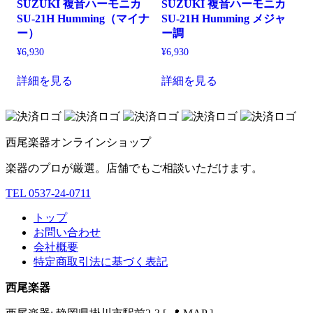
SUZUKI 複音ハーモニカ
SUZUKI 複音ハーモニカ
SU-21H Humming（マイナ
SU-21H Humming メジャ
ー）
ー調
¥
6,930
¥
6,930
こ
こ
詳細を見る
詳細を見る
の
の
商
商
品
品
に
に
西尾楽器オンラインショップ
は
は
複
複
楽器のプロが厳選。店舗でもご相談いただけます。
数
数
の
の
TEL 0537-24-0711
バ
バ
リ
リ
トップ
エ
エ
お問い合わせ
ー
ー
会社概要
シ
シ
特定商取引法に基づく表記
ョ
ョ
西尾楽器
ン
ン
が
が