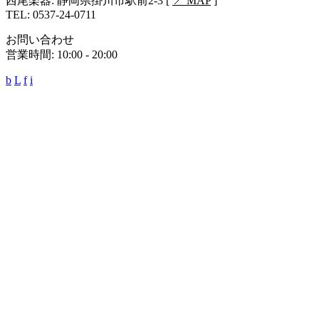
西尾楽器: 静岡県掛川市駅前2-3 [
📍 MAP
]
あ
あ
TEL: 0537-24-0711
り
り
ま
ま
お問い合わせ
す。
す。
営業時間: 10:00 - 20:00
オ
オ
b
L
f
i
プ
プ
シ
シ
ョ
ョ
ン
ン
は
は
商
商
品
品
ペ
ペ
ー
ー
ジ
ジ
か
か
ら
ら
選
選
択
択
で
で
き
き