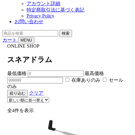
アカウント詳細
特定商取引法に基づく表記
Privacy Policy
お問い合わせ
商
検索
品
カート
MENU
を
ONLINE SHOP
検
索
スネアドラム
最低価格
最高価格
在庫ありのみ
セール
のみ
クリア
絞り込む
新
全4件を表示
し
い
順