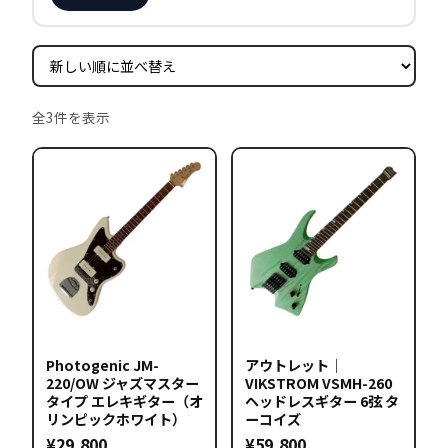
新
全3件を表示
し
い
順
Photogenic JM-
アウトレット｜
220/OW ジャズマスター
VIKSTROM VSMH-260
タイプ エレキギター（オ
ヘッドレスギター 6弦 タ
リンピックホワイト）
ーコイズ
¥
29,800
¥
59,800